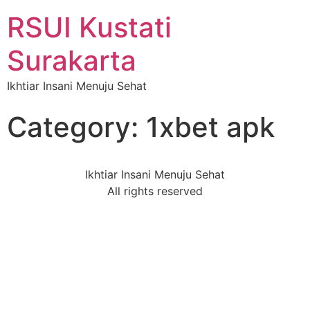
RSUI Kustati
Surakarta
Ikhtiar Insani Menuju Sehat
Category:
1xbet apk
Ikhtiar Insani Menuju Sehat
All rights reserved