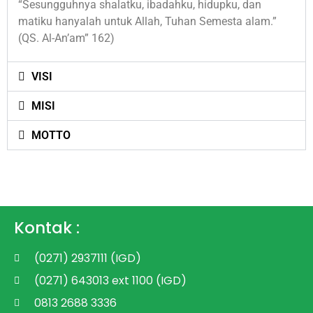
“Sesungguhnya shalatku, ibadahku, hidupku, dan
matiku hanyalah untuk Allah, Tuhan Semesta alam.”
(QS. Al-An’am” 162)
VISI
MISI
MOTTO
Kontak :
(0271) 2937111 (IGD)
(0271) 643013 ext 1100 (IGD)
0813 2688 3336